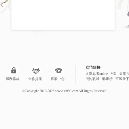
友情鏈接
火影忍者online
MU
天龍
服務條款
合作提案
客服中心
混沌戰域
瑯琊榜
百戰天
鬥戰聖佛
風雲
新仙劍
降
勇者之塔
降妖伏魔錄
暴
©Copyright 2013-2026 www.gm99.com All Rights Reserved.
線上遊戲
網頁遊戲排行榜