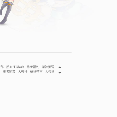
八部
熱血江湖web
勇者盟約
諸神黃昏
下
王者霸業
大戰神
槍林彈雨
大帝國
妖伏魔錄
攻城掠地
三國魂
秦美人
風王座
巴哈姆特
龍將
龍將2
網頁遊戲2015
遊戲在線