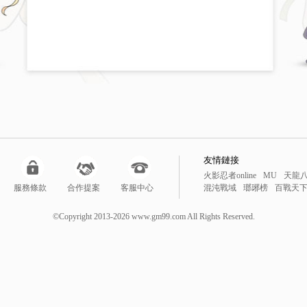
友情鏈接
火影忍者online
MU
天龍
服務條款
合作提案
客服中心
混沌戰域
瑯琊榜
百戰天
鬥戰聖佛
風雲
新仙劍
降
勇者之塔
降妖伏魔錄
暴
©Copyright 2013-2026 www.gm99.com All Rights Reserved.
線上遊戲
網頁遊戲排行榜