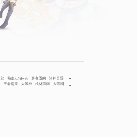
八部
熱血江湖web
勇者盟約
諸神黃昏
下
王者霸業
大戰神
槍林彈雨
大帝國
妖伏魔錄
攻城掠地
三國魂
秦美人
風王座
巴哈姆特
龍將
龍將2
網頁遊戲2015
遊戲在線