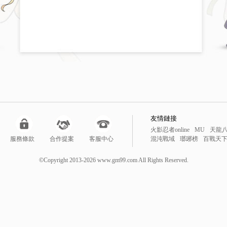
友情鏈接
火影忍者online
MU
天龍
服務條款
合作提案
客服中心
混沌戰域
瑯琊榜
百戰天
鬥戰聖佛
風雲
新仙劍
降
勇者之塔
降妖伏魔錄
暴
©Copyright 2013-2026 www.gm99.com All Rights Reserved.
線上遊戲
網頁遊戲排行榜