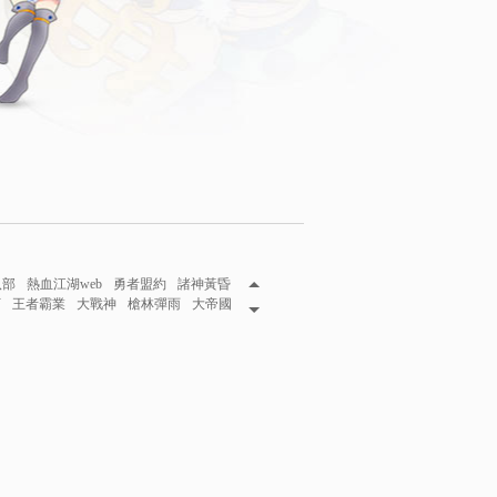
八部
熱血江湖web
勇者盟約
諸神黃昏
下
王者霸業
大戰神
槍林彈雨
大帝國
妖伏魔錄
攻城掠地
三國魂
秦美人
風王座
巴哈姆特
龍將
龍將2
網頁遊戲2015
遊戲在線