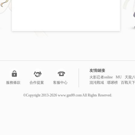
友情鏈接
火影忍者online
MU
天龍
服務條款
合作提案
客服中心
混沌戰域
瑯琊榜
百戰天
鬥戰聖佛
風雲
新仙劍
降
勇者之塔
降妖伏魔錄
暴
©Copyright 2013-2026 www.gm99.com All Rights Reserved.
線上遊戲
網頁遊戲排行榜