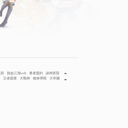
八部
熱血江湖web
勇者盟約
諸神黃昏
下
王者霸業
大戰神
槍林彈雨
大帝國
妖伏魔錄
攻城掠地
三國魂
秦美人
風王座
巴哈姆特
龍將
龍將2
網頁遊戲2015
遊戲在線