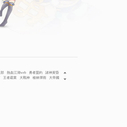
八部
熱血江湖web
勇者盟約
諸神黃昏
下
王者霸業
大戰神
槍林彈雨
大帝國
妖伏魔錄
攻城掠地
三國魂
秦美人
風王座
巴哈姆特
龍將
龍將2
網頁遊戲2015
遊戲在線