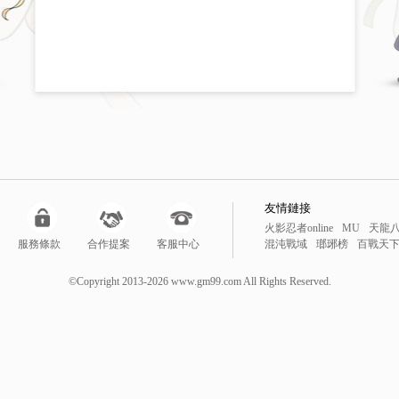
友情鏈接
火影忍者online
MU
天龍
服務條款
合作提案
客服中心
混沌戰域
瑯琊榜
百戰天
鬥戰聖佛
風雲
新仙劍
降
勇者之塔
降妖伏魔錄
暴
©Copyright 2013-2026 www.gm99.com All Rights Reserved.
線上遊戲
網頁遊戲排行榜