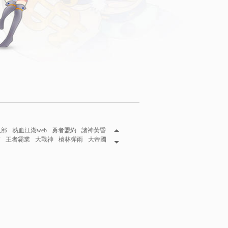
八部
熱血江湖web
勇者盟約
諸神黃昏
下
王者霸業
大戰神
槍林彈雨
大帝國
妖伏魔錄
攻城掠地
三國魂
秦美人
風王座
巴哈姆特
龍將
龍將2
網頁遊戲2015
遊戲在線