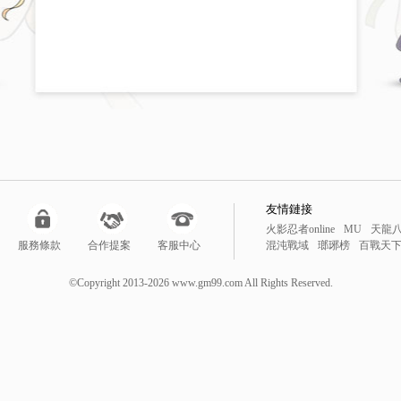
友情鏈接
火影忍者online
MU
天龍
服務條款
合作提案
客服中心
混沌戰域
瑯琊榜
百戰天
鬥戰聖佛
風雲
新仙劍
降
勇者之塔
降妖伏魔錄
暴
©Copyright 2013-2026 www.gm99.com All Rights Reserved.
線上遊戲
網頁遊戲排行榜